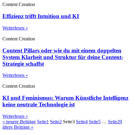
Content Creation
Effizienz trifft Intuition und KI
Weiterlesen »
Content Creation
Content Pillars oder wie du mit einem doppelten
System Klarheit und Struktur für deine Content-
Strategie schaffst
Weiterlesen »
Content Creation
KI und Feminismus: Warum Künstliche Intelligenz
keine neutrale Technologie ist
Weiterlesen »
« neuere Beiträge
Seite
1
Seite
2
Seite
3
Seite
4
Seite
5
…
Seite
29
ältere Beiträge »