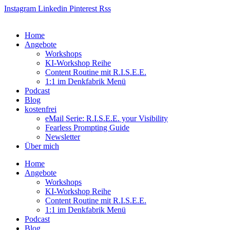
Zum
Instagram
Linkedin
Pinterest
Rss
Inhalt
springen
Home
Angebote
Workshops
KI-Workshop Reihe
Content Routine mit R.I.S.E.E.
1:1 im Denkfabrik Menü
Podcast
Blog
kostenfrei
eMail Serie: R.I.S.E.E. your Visibility
Fearless Prompting Guide
Newsletter
Über mich
Home
Angebote
Workshops
KI-Workshop Reihe
Content Routine mit R.I.S.E.E.
1:1 im Denkfabrik Menü
Podcast
Blog