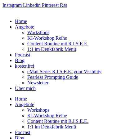
Zum
Instagram
Linkedin
Pinterest
Rss
Inhalt
springen
Home
Angebote
Workshops
KI-Workshop Reihe
Content Routine mit R.I.S.E.E.
1:1 im Denkfabrik Menü
Podcast
Blog
kostenfrei
eMail Serie: R.I.S.E.E. your Visibility
Fearless Prompting Guide
Newsletter
Über mich
Home
Angebote
Workshops
KI-Workshop Reihe
Content Routine mit R.I.S.E.E.
1:1 im Denkfabrik Menü
Podcast
Blog