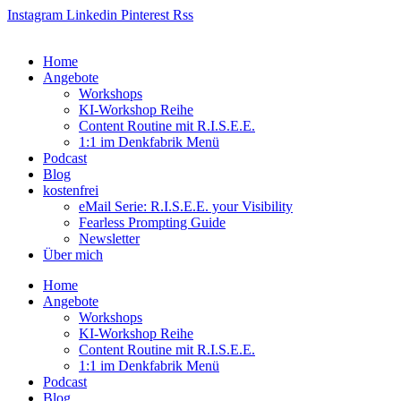
Zum
Instagram
Linkedin
Pinterest
Rss
Inhalt
springen
Home
Angebote
Workshops
KI-Workshop Reihe
Content Routine mit R.I.S.E.E.
1:1 im Denkfabrik Menü
Podcast
Blog
kostenfrei
eMail Serie: R.I.S.E.E. your Visibility
Fearless Prompting Guide
Newsletter
Über mich
Home
Angebote
Workshops
KI-Workshop Reihe
Content Routine mit R.I.S.E.E.
1:1 im Denkfabrik Menü
Podcast
Blog