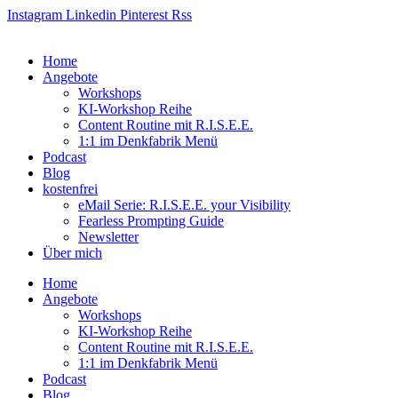
Zum
Instagram
Linkedin
Pinterest
Rss
Inhalt
springen
Home
Angebote
Workshops
KI-Workshop Reihe
Content Routine mit R.I.S.E.E.
1:1 im Denkfabrik Menü
Podcast
Blog
kostenfrei
eMail Serie: R.I.S.E.E. your Visibility
Fearless Prompting Guide
Newsletter
Über mich
Home
Angebote
Workshops
KI-Workshop Reihe
Content Routine mit R.I.S.E.E.
1:1 im Denkfabrik Menü
Podcast
Blog