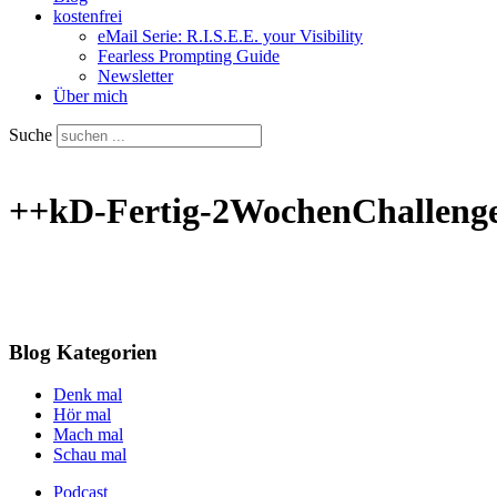
kostenfrei
eMail Serie: R.I.S.E.E. your Visibility
Fearless Prompting Guide
Newsletter
Über mich
Suche
++kD-Fertig-2WochenChalleng
Blog Kategorien
Denk mal
Hör mal
Mach mal
Schau mal
Podcast