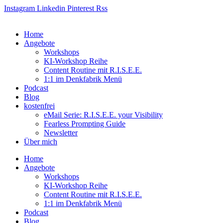
Zum
Instagram
Linkedin
Pinterest
Rss
Inhalt
springen
Home
Angebote
Workshops
KI-Workshop Reihe
Content Routine mit R.I.S.E.E.
1:1 im Denkfabrik Menü
Podcast
Blog
kostenfrei
eMail Serie: R.I.S.E.E. your Visibility
Fearless Prompting Guide
Newsletter
Über mich
Home
Angebote
Workshops
KI-Workshop Reihe
Content Routine mit R.I.S.E.E.
1:1 im Denkfabrik Menü
Podcast
Blog