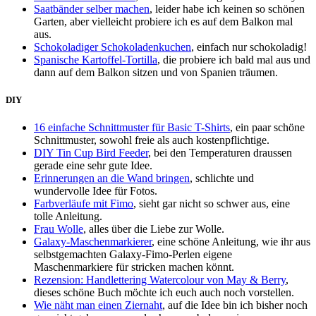
Saatbänder selber machen
, leider habe ich keinen so schönen
Garten, aber vielleicht probiere ich es auf dem Balkon mal
aus.
Schokoladiger Schokoladenkuchen
, einfach nur schokoladig!
Spanische Kartoffel-Tortilla
, die probiere ich bald mal aus und
dann auf dem Balkon sitzen und von Spanien träumen.
DIY
16 einfache Schnittmuster für Basic T-Shirts
, ein paar schöne
Schnittmuster, sowohl freie als auch kostenpflichtige.
DIY Tin Cup Bird Feeder
, bei den Temperaturen draussen
gerade eine sehr gute Idee.
Erinnerungen an die Wand bringen
, schlichte und
wundervolle Idee für Fotos.
Farbverläufe mit Fimo
, sieht gar nicht so schwer aus, eine
tolle Anleitung.
Frau Wolle
, alles über die Liebe zur Wolle.
Galaxy-Maschenmarkierer
, eine schöne Anleitung, wie ihr aus
selbstgemachten Galaxy-Fimo-Perlen eigene
Maschenmarkiere für stricken machen könnt.
Rezension: Handlettering Watercolour von May & Berry
,
dieses schöne Buch möchte ich euch auch noch vorstellen.
Wie näht man einen Ziernaht
, auf die Idee bin ich bisher noch