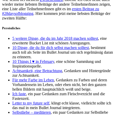
wieder meine liebsten Beiträge der andere TeilnehmerInnen zeigen,
eine Liste aller TeilnehmerInnen gibt es im
ersten Beitrag zu
#28daysofblogging
. Hier kommen jetzt meine liebsten Beiträge der
zweiten Hälfte:
Persönliches
5 weitere Dinge, die du im Jahr 2018 machen solltest
, eine
erweiterte Bucket List mit schönen Anregungen.
10 Dinge, die du für dich selbst machen solltest
, bestimmt
auch toll als Seite im Bullet Journal um sich regelmässig daran
zu erinnern.
10 Things I ♥ in February
, eine schöne Sammlung und
Inspirationsquelle.
Achtsamkeit, eine Betrachtung
, Gedanken und Hintergründe
zur Achtsamkeit.
Für mehr Farbe im Leben
, Gedanken zu Farben und deren
Vorhandensein im Leben, oder eben nicht, bei den ganzen
hellen Bildern mit hauptsächlich weiß und beige.
Ich faste
, ein paar Gedanken zum Fleischverzicht und die
Fastenzeit.
Letter to my future self
, klingt echt klasse, vielleicht sollte ich
das mal in mein Bullet Journal integrieren.
Selbstliebe – meditieren
, ein paar Gedanken zur Selbstliebe