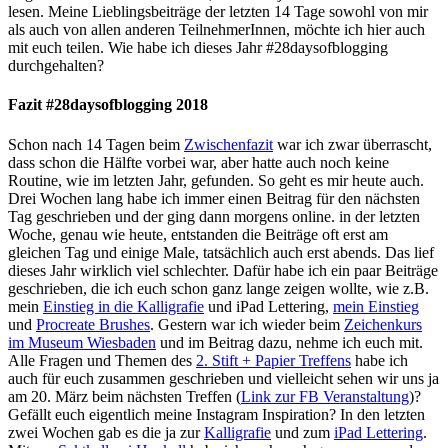
lesen. Meine Lieblingsbeiträge der letzten 14 Tage sowohl von mir
als auch von allen anderen TeilnehmerInnen, möchte ich hier auch
mit euch teilen. Wie habe ich dieses Jahr #28daysofblogging
durchgehalten?
Fazit #28daysofblogging 2018
Schon nach 14 Tagen beim
Zwischenfazit
war ich zwar überrascht,
dass schon die Hälfte vorbei war, aber hatte auch noch keine
Routine, wie im letzten Jahr, gefunden. So geht es mir heute auch.
Drei Wochen lang habe ich immer einen Beitrag für den nächsten
Tag geschrieben und der ging dann morgens online. in der letzten
Woche, genau wie heute, entstanden die Beiträge oft erst am
gleichen Tag und einige Male, tatsächlich auch erst abends. Das lief
dieses Jahr wirklich viel schlechter. Dafür habe ich ein paar Beiträge
geschrieben, die ich euch schon ganz lange zeigen wollte, wie z.B.
mein
Einstieg in die Kalligrafie
und iPad Lettering,
mein Einstieg
und
Procreate Brushes
. Gestern war ich wieder beim
Zeichenkurs
im Museum Wiesbaden
und im Beitrag dazu, nehme ich euch mit.
Alle Fragen und Themen des
2. Stift + Papier Treffens
habe ich
auch für euch zusammen geschrieben und vielleicht sehen wir uns ja
am 20. März beim nächsten Treffen (
Link zur FB Veranstaltung
)?
Gefällt euch eigentlich meine Instagram Inspiration? In den letzten
zwei Wochen gab es die ja zur
Kalligrafie
und zum
iPad Lettering
.