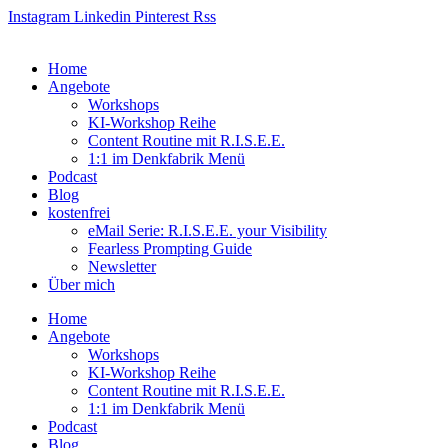
Zum
Instagram
Linkedin
Pinterest
Rss
Inhalt
springen
Home
Angebote
Workshops
KI-Workshop Reihe
Content Routine mit R.I.S.E.E.
1:1 im Denkfabrik Menü
Podcast
Blog
kostenfrei
eMail Serie: R.I.S.E.E. your Visibility
Fearless Prompting Guide
Newsletter
Über mich
Home
Angebote
Workshops
KI-Workshop Reihe
Content Routine mit R.I.S.E.E.
1:1 im Denkfabrik Menü
Podcast
Blog