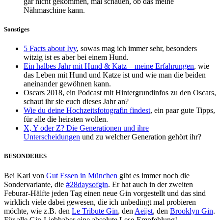
gar nicht gekommen, mal schauen, ob das meine
Nähmaschine kann.
Sonstiges
5 Facts about Ivy
, sowas mag ich immer sehr, besonders
witzig ist es aber bei einem Hund.
Ein halbes Jahr mit Hund & Katz – meine Erfahrungen
, wie
das Leben mit Hund und Katze ist und wie man die beiden
aneinander gewöhnen kann.
Oscars 2018, ein Podcast mit Hintergrundinfos zu den Oscars,
schaut ihr sie euch dieses Jahr an?
Wie du deine Hochzeitsfotografin findest
, ein paar gute Tipps,
für alle die heiraten wollen.
X, Y oder Z? Die Generationen und ihre
Unterscheidungen
und zu welcher Generation gehört ihr?
BESONDERES
Bei Karl von
Gut Essen in München
gibt es immer noch die
Sondervariante, die
#28daysofgin
. Er hat auch in der zweiten
Feburar-Hälfte jeden Tag einen neue Gin vorgestellt und das sind
wirklich viele dabei gewesen, die ich unbedingt mal probieren
möchte, wie z.B. den
Le Tribute Gin
, den
Aeijst
, den
Brooklyn Gin
.
Für alle Gin-Liebhaber eine absolute Lese-Empfehlung!