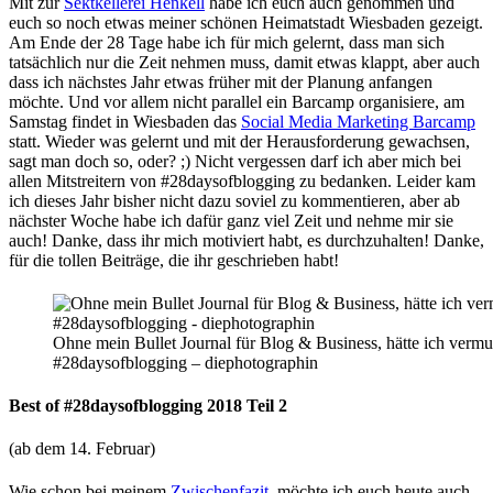
Mit zur
Sektkellerei Henkell
habe ich euch auch genommen und
euch so noch etwas meiner schönen Heimatstadt Wiesbaden gezeigt.
Am Ende der 28 Tage habe ich für mich gelernt, dass man sich
tatsächlich nur die Zeit nehmen muss, damit etwas klappt, aber auch
dass ich nächstes Jahr etwas früher mit der Planung anfangen
möchte. Und vor allem nicht parallel ein Barcamp organisiere, am
Samstag findet in Wiesbaden das
Social Media Marketing Barcamp
statt. Wieder was gelernt und mit der Herausforderung gewachsen,
sagt man doch so, oder? ;) Nicht vergessen darf ich aber mich bei
allen Mitstreitern von #28daysofblogging zu bedanken. Leider kam
ich dieses Jahr bisher nicht dazu soviel zu kommentieren, aber ab
nächster Woche habe ich dafür ganz viel Zeit und nehme mir sie
auch! Danke, dass ihr mich motiviert habt, es durchzuhalten! Danke,
für die tollen Beiträge, die ihr geschrieben habt!
Ohne mein Bullet Journal für Blog & Business, hätte ich vermut
#28daysofblogging – diephotographin
Best of #28daysofblogging 2018 Teil 2
(ab dem 14. Februar)
Wie schon bei meinem
Zwischenfazit
, möchte ich euch heute auch