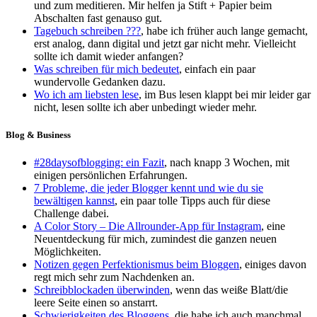
und zum meditieren. Mir helfen ja Stift + Papier beim
Abschalten fast genauso gut.
Tagebuch schreiben ???
, habe ich früher auch lange gemacht,
erst analog, dann digital und jetzt gar nicht mehr. Vielleicht
sollte ich damit wieder anfangen?
Was schreiben für mich bedeutet
, einfach ein paar
wundervolle Gedanken dazu.
Wo ich am liebsten lese
, im Bus lesen klappt bei mir leider gar
nicht, lesen sollte ich aber unbedingt wieder mehr.
Blog & Business
#28daysofblogging: ein Fazit
, nach knapp 3 Wochen, mit
einigen persönlichen Erfahrungen.
7 Probleme, die jeder Blogger kennt und wie du sie
bewältigen kannst
, ein paar tolle Tipps auch für diese
Challenge dabei.
A Color Story – Die Allrounder-App für Instagram
, eine
Neuentdeckung für mich, zumindest die ganzen neuen
Möglichkeiten.
Notizen gegen Perfektionismus beim Bloggen
, einiges davon
regt mich sehr zum Nachdenken an.
Schreibblockaden überwinden
, wenn das weiße Blatt/die
leere Seite einen so anstarrt.
Schwierigkeiten des Bloggens
, die habe ich auch manchmal