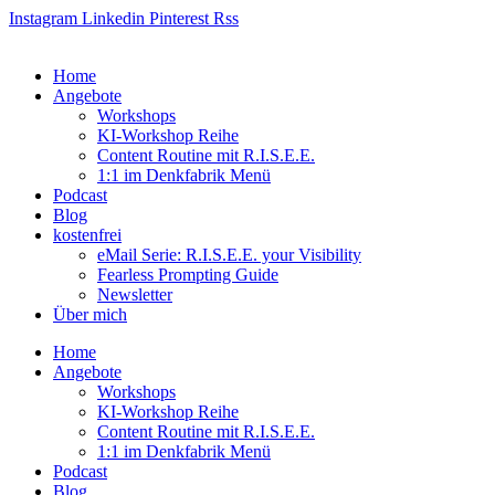
Zum
Instagram
Linkedin
Pinterest
Rss
Inhalt
springen
Home
Angebote
Workshops
KI-Workshop Reihe
Content Routine mit R.I.S.E.E.
1:1 im Denkfabrik Menü
Podcast
Blog
kostenfrei
eMail Serie: R.I.S.E.E. your Visibility
Fearless Prompting Guide
Newsletter
Über mich
Home
Angebote
Workshops
KI-Workshop Reihe
Content Routine mit R.I.S.E.E.
1:1 im Denkfabrik Menü
Podcast
Blog